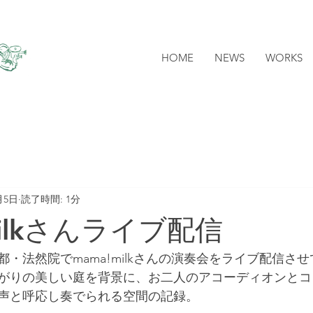
HOME
NEWS
WORKS
月5日
読了時間: 1分
milkさんライブ配信
、京都・法然院でmama!milkさんの演奏会をライブ配信さ
がりの美しい庭を背景に、お二人のアコーディオンとコ
声と呼応し奏でられる空間の記録。