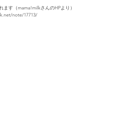
す（mama!milkさんのHPより）
k.net/note/17713/