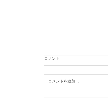
コメント
コメントを追加…
映画「みちのみちのり」クラ
ウドファンディング開始